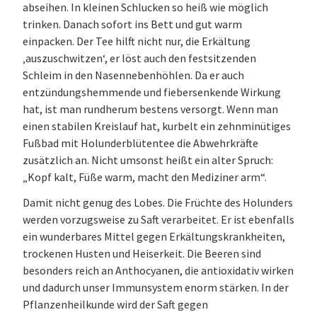
abseihen. In kleinen Schlucken so heiß wie möglich
trinken. Danach sofort ins Bett und gut warm
einpacken. Der Tee hilft nicht nur, die Erkältung
‚auszuschwitzen‘, er löst auch den festsitzenden
Schleim in den Nasennebenhöhlen. Da er auch
entzündungshemmende und fiebersenkende Wirkung
hat, ist man rundherum bestens versorgt. Wenn man
einen stabilen Kreislauf hat, kurbelt ein zehnminütiges
Fußbad mit Holunderblütentee die Abwehrkräfte
zusätzlich an. Nicht umsonst heißt ein alter Spruch:
„Kopf kalt, Füße warm, macht den Mediziner arm“.
Damit nicht genug des Lobes. Die Früchte des Holunders
werden vorzugsweise zu Saft verarbeitet. Er ist ebenfalls
ein wunderbares Mittel gegen Erkältungskrankheiten,
trockenen Husten und Heiserkeit. Die Beeren sind
besonders reich an Anthocyanen, die antioxidativ wirken
und dadurch unser Immunsystem enorm stärken. In der
Pflanzenheilkunde wird der Saft gegen