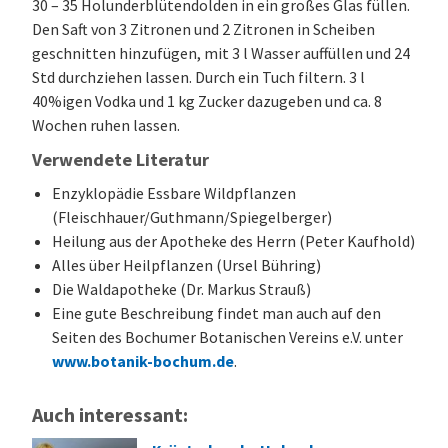
30 – 35 Holunderblütendolden in ein großes Glas füllen.
Den Saft von 3 Zitronen und 2 Zitronen in Scheiben
geschnitten hinzufügen, mit 3 l Wasser auffüllen und 24
Std durchziehen lassen. Durch ein Tuch filtern. 3 l
40%igen Vodka und 1 kg Zucker dazugeben und ca. 8
Wochen ruhen lassen.
Verwendete Literatur
Enzyklopädie Essbare Wildpflanzen
(Fleischhauer/Guthmann/Spiegelberger)
Heilung aus der Apotheke des Herrn (Peter Kaufhold)
Alles über Heilpflanzen (Ursel Bühring)
Die Waldapotheke (Dr. Markus Strauß)
Eine gute Beschreibung findet man auch auf den
Seiten des Bochumer Botanischen Vereins e.V. unter
www.botanik-bochum.de
.
Auch interessant: