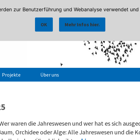
rden zur Benutzerführung und Webanalyse verwendet und h
OK
Mehr Infos hier.
Projekte
Über uns
Ansprechpartner
Notfallkontakte
25
 Wer waren die Jahreswesen und wer hat es sich ausge
Baum, Orchidee oder Alge: Alle Jahreswesen und die K