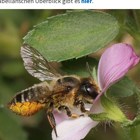
bellarischen Überblick gibt es
hier
.