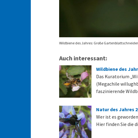
Wildbiene des Jahres: Große Gartenblattschneider
Auch interessant:
Wildbiene des Jahr
Das Kuratorium „Wil
(Megachile willughb
faszinierende Wild
Natur des Jahres 
Wer ist es geworden
Hier finden Sie die