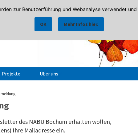
rden zur Benutzerführung und Webanalyse verwendet und h
OK
Mehr Infos hier.
Projekte
Über uns
Ansprechpartner
Anmeldung
Notfallkontakte
ung
sletter des NABU Bochum erhalten wollen,
ens) Ihre Mailadresse ein.