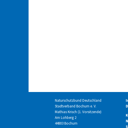
Naturschutzbund Deutschland
I
Stadtverband Bochum e. V.
D
Mathias Krisch (1. Vorsitzende)
K
Am Lohberg 2
N
44803 Bochum
S