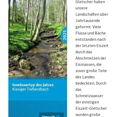
Gletscher haben
unsere
Landschaften über
Jahrtausende
geformt. Viele
Flüsse und Bäche
entstanden nach
der letzten Eiszeit
durch das
Abschmelzen der
Eismassen, die
zuvor große Teile
des Landes
bedeckten. Durch
das
Schmelzwasser
der einstigen
Eiszeit-Gletscher
wurden große