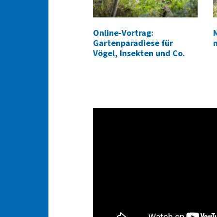
Online-Vortrag:
Gartenparadiese für
Vögel, Insekten und Co.