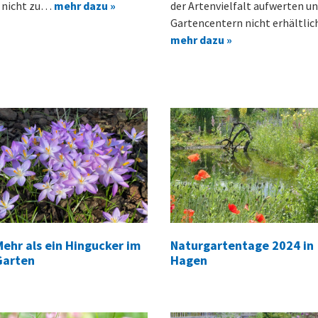
r nicht zu…
mehr dazu »
der Artenvielfalt aufwerten u
Gartencentern nicht erhältlich
mehr dazu »
Mehr als ein Hingucker im
Naturgartentage 2024 in
Garten
Hagen