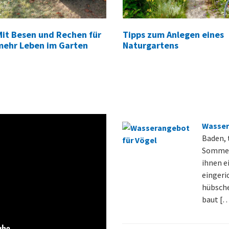
Mit Besen und Rechen für
Tipps zum Anlegen eines
mehr Leben im Garten
Naturgartens
Wasser
Baden, 
Sommer 
ihnen e
eingeri
hübsche
baut [