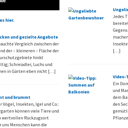
Ungeli
Jedes T
es hier.
bereite
Gegensp
cken und gezielte Angebote
machen,
auchte Vergleich zwischen der
Insekte
nd der – kleineren – Fläche der
[…]
urschutzgebiete hinkt
ltig; Schreiadler, Luchs und
n in Gärten eben nicht […]
Video-
Ein Dom
und Mar
mt und brummt
dem Ba
 Vögel, Insekten, Igel und Co.:
den Se
garten können viele Tiere und
gemütli
n wertvollen Rückzugsort
Pflanze
ür uns Menschen kann die