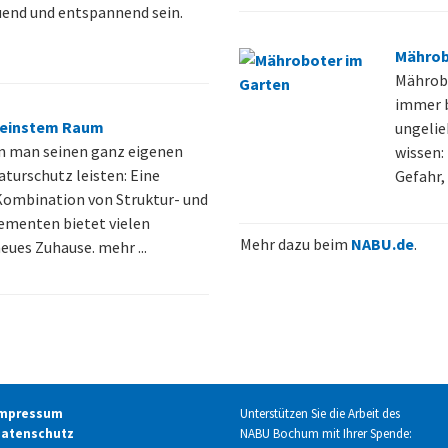
uend und entspannend sein.
Mährob
Mährob
immer b
kleinstem Raum
ungelie
n man seinen ganz eigenen
wissen: 
turschutz leisten: Eine
Gefahr,
Kombination von Struktur- und
menten bietet vielen
Mehr dazu beim
NABU.de
.
eues Zuhause. mehr ...
mpressum
Unterstützen Sie die Arbeit des
atenschutz
NABU Bochum mit Ihrer Spende: