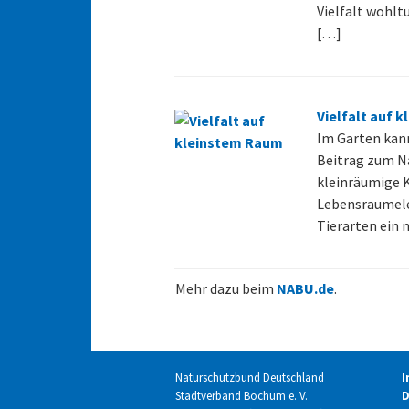
Vielfalt wohlt
[…]
Vielfalt auf 
Im Garten kan
Beitrag zum Na
kleinräumige 
Lebensraumele
Tierarten ein n
Mehr dazu beim
NABU.de
.
Naturschutzbund Deutschland
I
Stadtverband Bochum e. V.
D