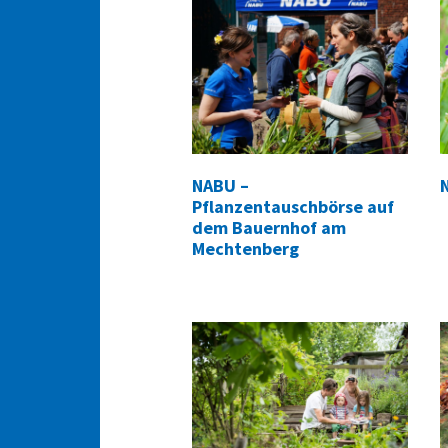
NABU –
Pflanzentauschbörse auf
dem Bauernhof am
Mechtenberg