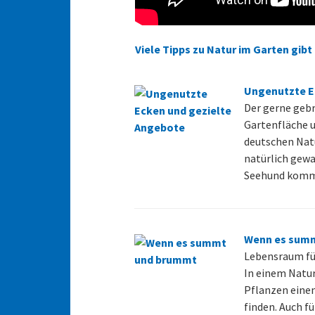
Viele Tipps zu Natur im Garten gibt 
Ungenutzte E
Der gerne gebr
Gartenfläche u
deutschen Nat
natürlich gewa
Seehund komme
Wenn es sum
Lebensraum für
In einem Natur
Pflanzen eine
finden. Auch f