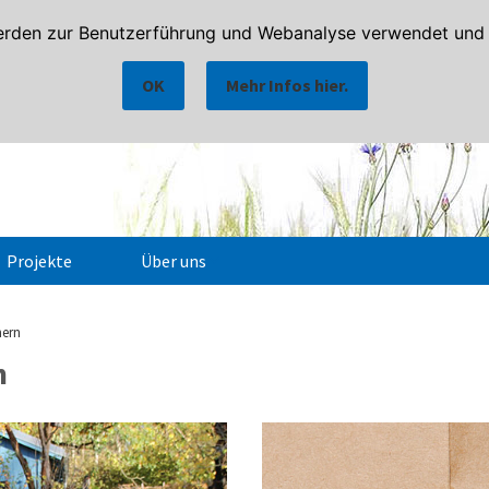
rden zur Benutzerführung und Webanalyse verwendet und h
OK
Mehr Infos hier.
Projekte
Über uns
Ansprechpartner
nern
Notfallkontakte
n