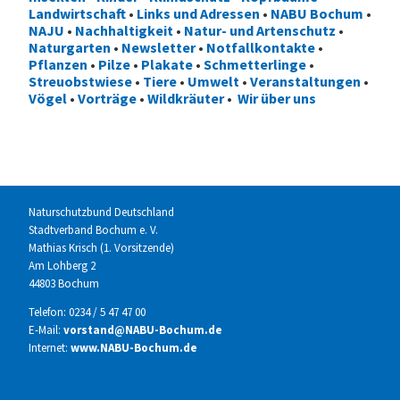
Landwirtschaft
•
Links und Adressen
•
NABU Bochum
•
NAJU
•
Nachhaltigkeit
•
Natur- und Artenschutz
•
Naturgarten
•
Newsletter
•
Notfallkontakte
•
Pflanzen
•
Pilze
•
Plakate
•
Schmetterlinge
•
Streuobstwiese
•
Tiere
•
Umwelt
•
Veranstaltungen
•
Vögel
•
Vorträge
•
Wildkräuter
•
Wir über uns
Naturschutzbund Deutschland
Stadtverband Bochum e. V.
Mathias Krisch (1. Vorsitzende)
Am Lohberg 2
44803 Bochum
Telefon: 0234 / 5 47 47 00
E-Mail:
vorstand@NABU-Bochum.de
Internet:
www.NABU-Bochum.de